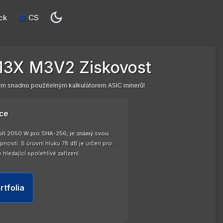
ck
CS
M3X M3V2 Ziskovost
m snadno použitelným kalkulátorem ASIC minerů!
ce
 při 2050 W pro SHA-256, je známý svou
nosti. S úrovní hluku 78 dB je určen pro
hledající spolehlivé zařízení.
rtfolia