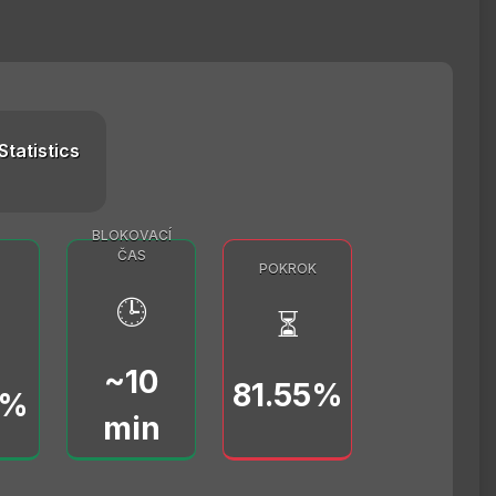
Statistics
BLOKOVACÍ
ČAS
POKROK
🕒
⏳
~10
81.55%
0%
min