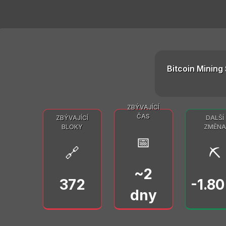
Bitcoin Mining 
ZBÝVAJÍCÍ
ČAS
ZBÝVAJÍCÍ
DALŠÍ
BLOKY
ZMĚNA
📅
🔗
⛏️
~2
372
-1.8
dny