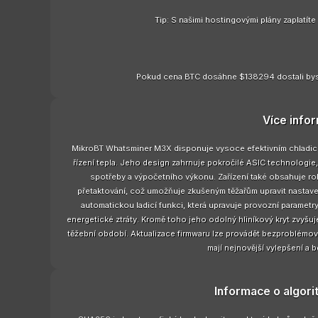
Tip: S našimi hostingovými plány zaplatít
Pokud cena BTC dosáhne $138294 dostali bys
Více info
MikroBT Whatsminer M3X disponuje vysoce efektivním chladicím s
řízení tepla. Jeho design zahrnuje pokročilé ASIC technologie, 
spotřeby a výpočetního výkonu. Zařízení také obsahuje r
přetaktování, což umožňuje zkušeným těžařům upravit nastav
automatickou ladicí funkci, která upravuje provozní parametry 
energetické ztráty. Kromě toho jeho odolný hliníkový kryt zvyšuje
těžební období. Aktualizace firmwaru lze provádět bezproblémově 
mají nejnovější vylepšení a 
Informace o algor