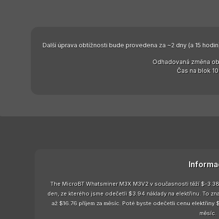
Další úprava obtížnosti bude provedena za ~2 dny (a 15 hodin)
Odhadovaná změna obt
Čas na blok 10
Informa
The MicroBT Whatsminer M3X M3V2 v současnosti těží $-3.38 z
den, ze kterého jsme odečetli $3.94 náklady na elektřinu. To
až $16.76 příjem za měsíc. Poté byste odečetli cenu elektřiny 
měsíc.