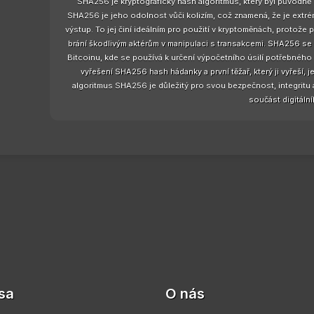
SHA256 je kryptografický hash algoritmus, který byl původně
SHA256 je jeho odolnost vůči kolizím, což znamená, že je extrém
výstup. To jej činí ideálním pro použití v kryptoměnách, protože 
brání škodlivým aktérům v manipulaci s transakcemi. SHA256 se
Bitcoinu, kde se používá k určení výpočetního úsilí potřebného 
vyřešení SHA256 hash hádanky a první těžař, který ji vyřeší,
algoritmus SHA256 je důležitý pro svou bezpečnost, integritu a 
součást digitální
sa
O nás