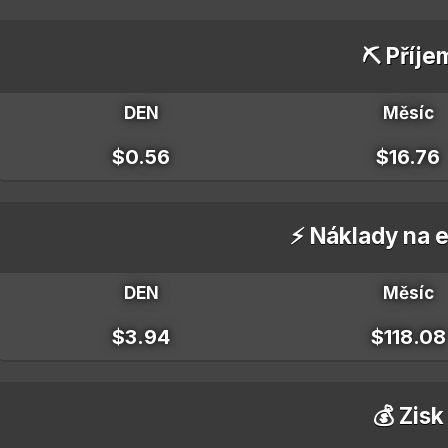
⛏️ Příje
DEN
Měsíc
$0.56
$16.76
⚡ Náklady na e
DEN
Měsíc
$3.94
$118.08
💰 Zisk