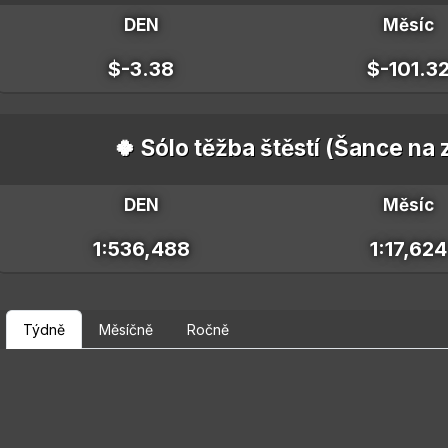
DEN
Měsíc
$-3.38
$-101.3
🍀 Sólo těžba štěstí (Šance na
DEN
Měsíc
1:536,488
1:17,624
Týdně
Měsíčně
Ročně