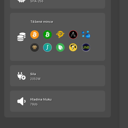
SHA-256
Těžené mince
Síla
2050W
Hladina hluku
78db