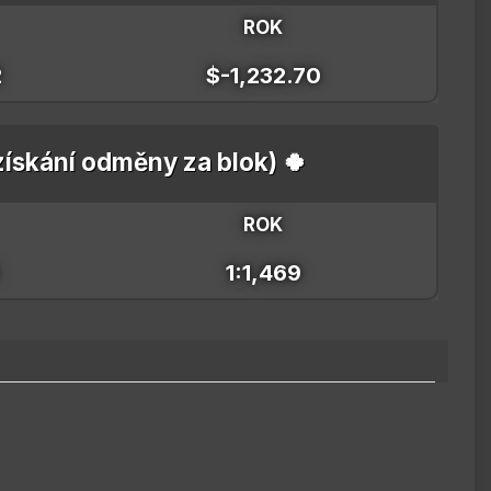
ROK
2
$-1,232.70
 získání odměny za blok) 🍀
ROK
1:1,469