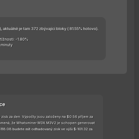
, aktuálně je tam 372 zbývající bloky ( 81.55% hotovo).
ížnosti: -1.80%
 minuty
ce
isk za den. Výpočty jsou založeny na $0.56 příjem za
 znamená, že Whatsminer M3X M3V2 je schopen generovat
$118.08 budete mít odhadovaný zisk ve výši $-101.32 za