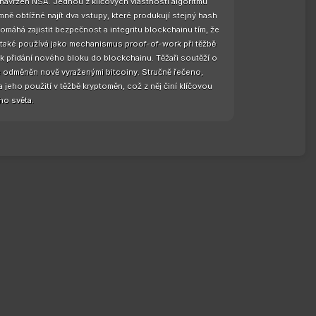
 navržen NSA. Jednou z klíčových vlastností algoritmu
ně obtížné najít dva vstupy, které produkují stejný hash
pomáhá zajistit bezpečnost a integritu blockchainu tím, že
 také používá jako mechanismus proof-of-work při těžbě
k přidání nového bloku do blockchainu. Těžaři soutěží o
 je odměněn nově vyraženými bitcoiny. Stručně řečeno,
jeho použití v těžbě kryptoměn, což z něj činí klíčovou
ho světa.