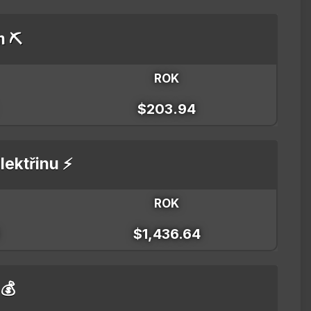
m ⛏️
ROK
$203.94
lektřinu ⚡
ROK
$1,436.64
 💰