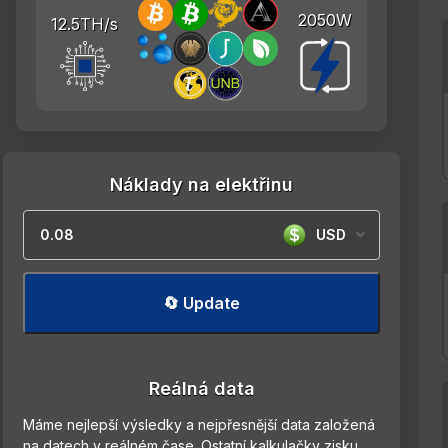
2050W
12.5TH/s
Náklady na elektřinu
USD
🔄 Update
Reálná data
Máme nejlepší výsledky a nejpřesnější data založená
na datech v reálném čase. Ostatní kalkulačky zisku