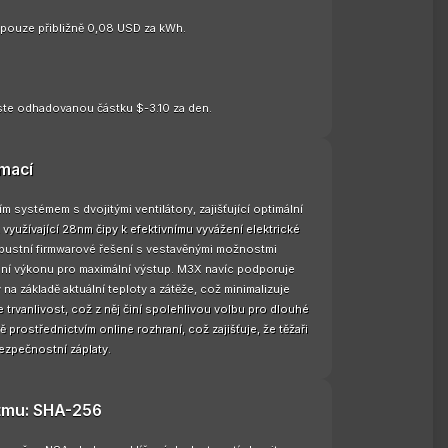
e pouze přibližně 0,08 USD za kWh.
te odhadovanou částku $-3.10 za den.
rmací
ystémem s dvojitými ventilátory, zajišťující optimální
využívající 28nm čipy k efektivnímu vyvážení elektrické
obustní firmwarové řešení s vestavěnými možnostmi
ení výkonu pro maximální výstup. M3X navíc podporuje
na základě aktuální teploty a zátěže, což minimalizuje
 trvanlivost, což z něj činí spolehlivou volbu pro dlouhé
prostřednictvím online rozhraní, což zajišťuje, že těžaři
bezpečnostní záplaty.
itmu: SHA-256