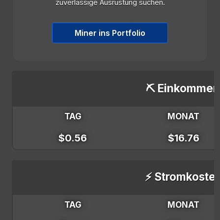
zuverlässige Ausrüstung suchen.
Miner ins Portfolio
⛏️ Einkommen
TAG
MONAT
$0.56
$16.76
⚡ Stromkoste
TAG
MONAT