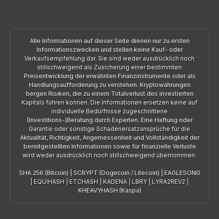
Alle Informationen auf dieser Seite dienen nur zu ersten
Informationszwecken und stellen keine Kauf- oder
Verkaufsempfehlung dar. Sie sind weder ausdrücklich noch
stillschweigend als Zusicherung einer bestimmten
Preisentwicklung der erwähnten Finanzinstrumente oder als
Handlungsaufforderung zu verstehen. Kryptowährungen
bergen Risiken, die zu einem Totalverlust des investierten
Kapitals führen können. Die Informationen ersetzen keine auf
individuelle Bedürfnisse zugeschnittene
(Investitions-)Beratung durch Experten. Eine Haftung oder
Garantie oder sonstige Schadenersatzansprüche für die
Aktualität, Richtigkeit, Angemessenheit und Vollständigkeit der
bereitgestellten Informationen sowie für finanzielle Verluste
wird weder ausdrücklich noch stillschweigend übernommen.
SHA 256 (Bitcoin)
|
SCRYPT (Dogecoin / Litecoin)
|
EAGLESONG
|
EQUIHASH
|
ETCHASH
|
KADENA
|
LBRY
|
LYRA2REV2
|
KHEAVYHASH (Kaspa)