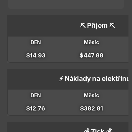
⛏️ Příjem ⛏️
DEN
Měsíc
$14.93
$447.88
⚡ Náklady na elektřinu
DEN
Měsíc
$12.76
$382.81
💰 Zisk 💰