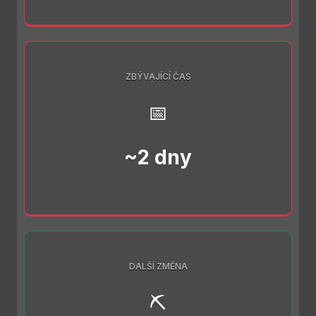
ZBÝVAJÍCÍ ČAS
📅
~2 dny
DALŠÍ ZMĚNA
⛏️