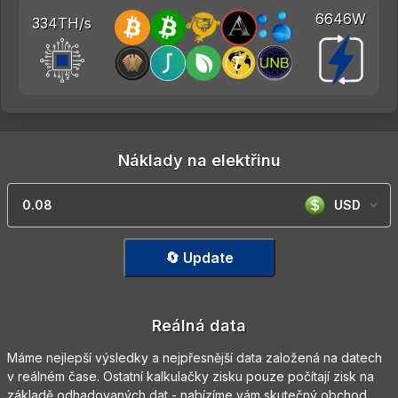
6646W
334TH/s
Náklady na elektřinu
USD
🔄 Update
Reálná data
Máme nejlepší výsledky a nejpřesnější data založená na datech
v reálném čase. Ostatní kalkulačky zisku pouze počítají zisk na
základě odhadovaných dat - nabízíme vám skutečný obchod.