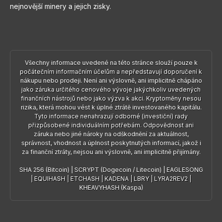
nejnovější minery a jejich zisky.
Všechny informace uvedené na této stránce slouží pouze k
počátečním informačním účelům a nepředstavují doporučení k
nákupu nebo prodeji. Není ani výslovně, ani implicitně chápáno
jako záruka určitého cenového vývoje jakýchkoliv uvedených
finančních nástrojů nebo jako výzva k akci. Kryptoměny nesou
rizika, která mohou vést k úplné ztrátě investovaného kapitálu.
Tyto informace nenahrazují odborné (investiční) rady
přizpůsobené individuálním potřebám. Odpovědnost ani
záruka nebo jiné nároky na odškodnění za aktuálnost,
správnost, vhodnost a úplnost poskytnutých informací, jakož i
za finanční ztráty, nejsou ani výslovně, ani implicitně přijímány.
SHA 256 (Bitcoin)
|
SCRYPT (Dogecoin / Litecoin)
|
EAGLESONG
|
EQUIHASH
|
ETCHASH
|
KADENA
|
LBRY
|
LYRA2REV2
|
KHEAVYHASH (Kaspa)