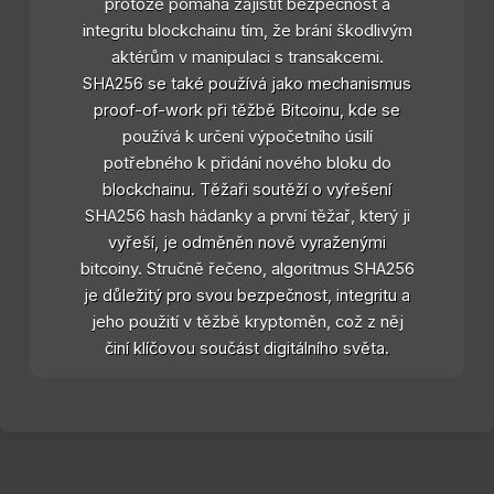
protože pomáhá zajistit bezpečnost a
integritu blockchainu tím, že brání škodlivým
aktérům v manipulaci s transakcemi.
SHA256 se také používá jako mechanismus
proof-of-work při těžbě Bitcoinu, kde se
používá k určení výpočetního úsilí
potřebného k přidání nového bloku do
blockchainu. Těžaři soutěží o vyřešení
SHA256 hash hádanky a první těžař, který ji
vyřeší, je odměněn nově vyraženými
bitcoiny. Stručně řečeno, algoritmus SHA256
je důležitý pro svou bezpečnost, integritu a
jeho použití v těžbě kryptoměn, což z něj
činí klíčovou součást digitálního světa.