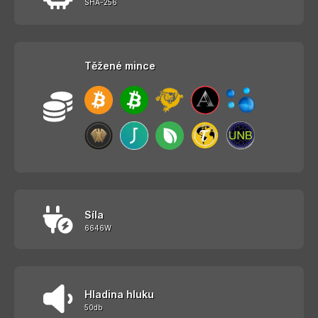
SHA-256
Těžené mince
Síla
6646W
Hladina hluku
50db