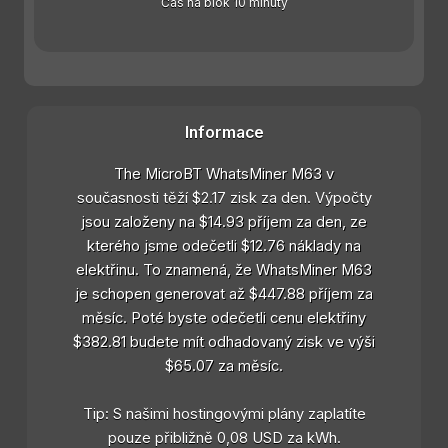
Čas na blok 10 minuty
Informace
The MicroBT WhatsMiner M63 v
současnosti těží $2.17 zisk za den. Výpočty
jsou založeny na $14.93 příjem za den, ze
kterého jsme odečetli $12.76 náklady na
elektřinu. To znamená, že WhatsMiner M63
je schopen generovat až $447.88 příjem za
měsíc. Poté byste odečetli cenu elektřiny
$382.81 budete mít odhadovaný zisk ve výši
$65.07 za měsíc.
Tip: S našimi hostingovými plány zaplatíte
pouze přibližně 0,08 USD za kWh.