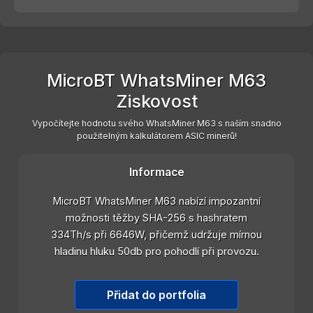
MicroBT WhatsMiner M63
Ziskovost
Vypočítejte hodnotu svého WhatsMiner M63 s naším snadno
použitelným kalkulátorem ASIC minerů!
Informace
MicroBT WhatsMiner M63 nabízí impozantní
možnosti těžby SHA-256 s hashratem
334Th/s při 6646W, přičemž udržuje mírnou
hladinu hluku 50db pro pohodlí při provozu.
Přidat do portfolia