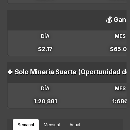
💰 Gana
DÍA
MES
$2.17
$65.0
🍀 Solo Minería Suerte (Oportunidad d
DÍA
MES
1:20,881
1:686
Semanal
Mensual
Anual