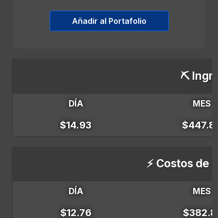
Añadir al Portafolio
⛏️ Ingr
DÍA
MES
$14.93
$447.8
⚡ Costos de E
DÍA
MES
$12.76
$382.8