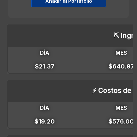
Añadir al Portafolio
⛏️ Ingr
DÍA
MES
$21.37
$640.97
⚡ Costos de E
DÍA
MES
$19.20
$576.00