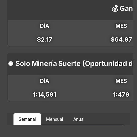
💰 Gana
DÍA
MES
$2.17
$64.97
🍀 Solo Minería Suerte (Oportunidad d
DÍA
MES
1:14,591
1:479
Semanal
Mensual
Anual