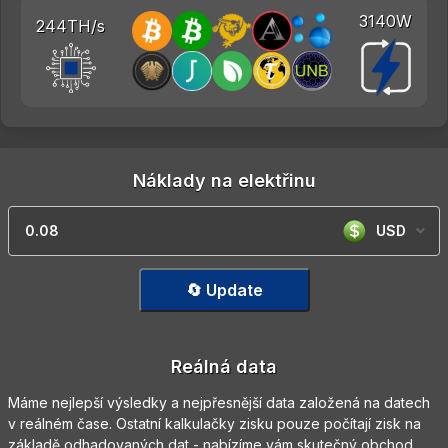
3140W
244TH/s
Náklady na elektřinu
USD
🔄 Update
Reálná data
Máme nejlepší výsledky a nejpřesnější data založená na datech
v reálném čase. Ostatní kalkulačky zisku pouze počítají zisk na
základě odhadovaných dat - nabízíme vám skutečný obchod.