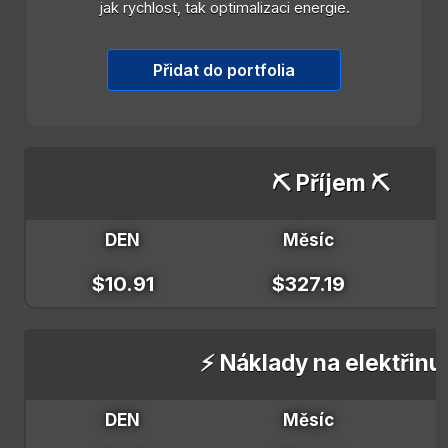
jak rychlost, tak optimalizaci energie.
Přidat do portfolia
⛏️ Příjem ⛏️
DEN
Měsíc
$10.91
$327.19
⚡ Náklady na elektřinu
DEN
Měsíc