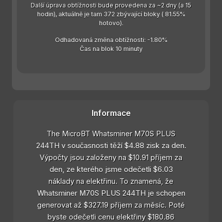
Další úprava obtížnosti bude provedena za ~2 dny (a 15
hodin), aktuálně je tam 372 zbývající bloky ( 81.55%
hotovo).
Odhadovaná změna obtížnosti: -1.80%
Čas na blok 10 minuty
Informace
The MicroBT Whatsminer M70S PLUS
244TH v současnosti těží $4.88 zisk za den.
Výpočty jsou založeny na $10.91 příjem za
den, ze kterého jsme odečetli $6.03
náklady na elektřinu. To znamená, že
Whatsminer M70S PLUS 244TH je schopen
generovat až $327.19 příjem za měsíc. Poté
byste odečetli cenu elektřiny $180.86