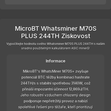
MicroBT Whatsminer M70S
PLUS 244TH Ziskovost
Vypočítejte hodnotu svého Whatsminer M70S PLUS 244TH s naším
snadno použitelným kalkulátorem ASIC minerů!
Informace
MikroBT's WhatsMiner M70S+ zvyšuje
potenciál BTC těžby kombinací hashrate
244TH/s s stabilní spotřebou 3140W, což
přináší impozantní účinnost 12,869J/TH.
Jeho robustní vzduchem chlazený design
podporuje nepřetržitý provoz a nabízí
spolehlivé řešení pro těžaře, kteří prioritizují