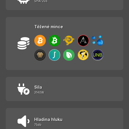
SHA-256
Těžené mince
Síla
3140W
Hladina hluku
75db