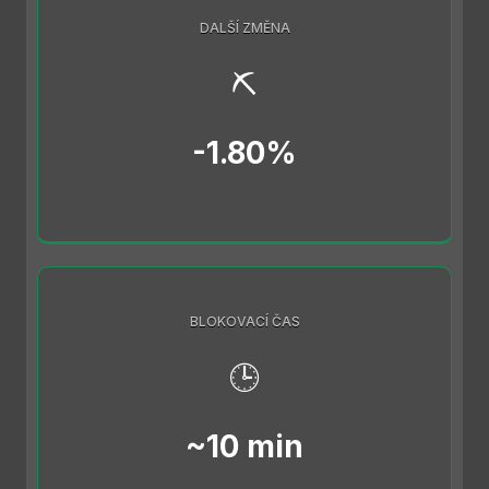
DALŠÍ ZMĚNA
⛏️
-1.80%
BLOKOVACÍ ČAS
🕒
~10 min