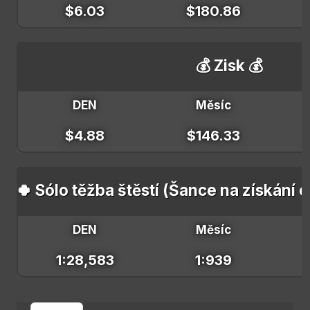
$6.03
$180.86
💰 Zisk 💰
DEN
Měsíc
$4.88
$146.33
🍀 Sólo těžba štěstí (Šance na získání 
DEN
Měsíc
1:28,583
1:939