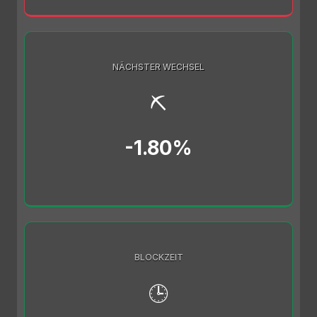
NÄCHSTER WECHSEL
⛏️
-1.80%
BLOCKZEIT
🕒