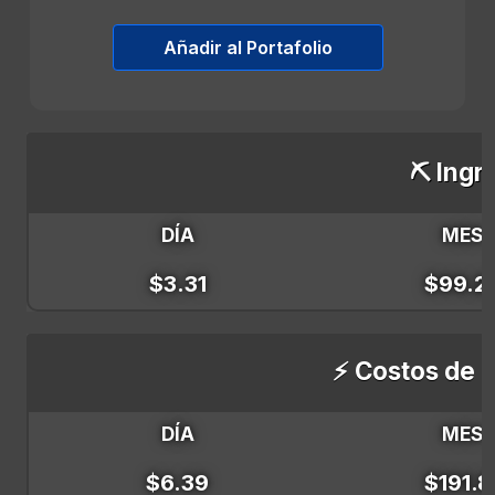
Añadir al Portafolio
⛏️ Ingr
DÍA
MES
$3.31
$99.2
⚡ Costos de E
DÍA
MES
$6.39
$191.8