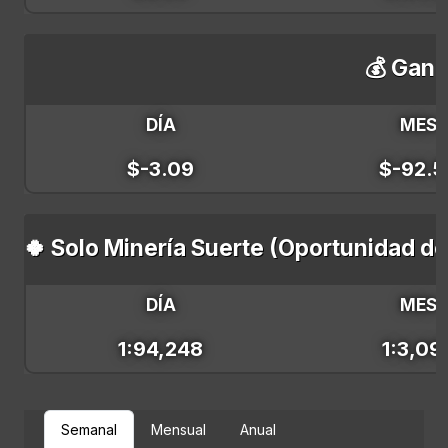
💰 Gana
DÍA
MES
$-3.09
$-92.5
🍀 Solo Minería Suerte (Oportunidad d
DÍA
MES
1:94,248
1:3,09
Semanal
Mensual
Anual