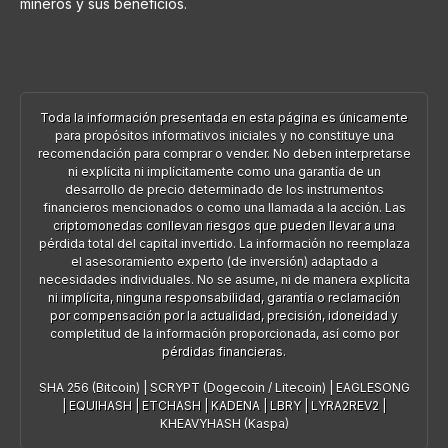
mineros y sus beneficios.
Toda la información presentada en esta página es únicamente
para propósitos informativos iniciales y no constituye una
recomendación para comprar o vender. No deben interpretarse
ni explícita ni implícitamente como una garantía de un
desarrollo de precio determinado de los instrumentos
financieros mencionados o como una llamada a la acción. Las
criptomonedas conllevan riesgos que pueden llevar a una
pérdida total del capital invertido. La información no reemplaza
el asesoramiento experto (de inversión) adaptado a
necesidades individuales. No se asume, ni de manera explícita
ni implícita, ninguna responsabilidad, garantía o reclamación
por compensación por la actualidad, precisión, idoneidad y
completitud de la información proporcionada, así como por
pérdidas financieras.
SHA 256 (Bitcoin)
|
SCRYPT (Dogecoin / Litecoin)
|
EAGLESONG
|
EQUIHASH
|
ETCHASH
|
KADENA
|
LBRY
|
LYRA2REV2
|
KHEAVYHASH (Kaspa)