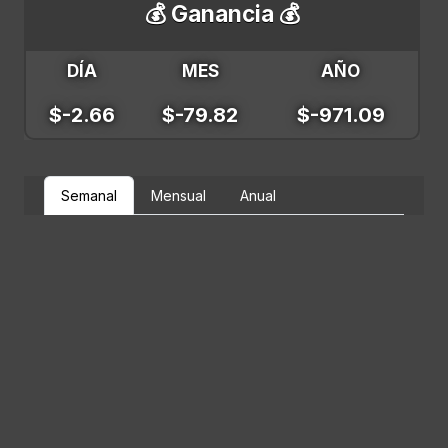
💰 Ganancia 💰
DÍA
MES
AÑO
$-2.66
$-79.82
$-971.09
Semanal
Mensual
Anual