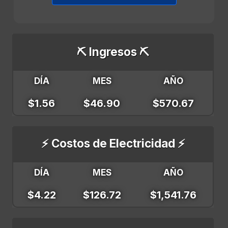
⛏️ Ingresos ⛏️
DÍA
MES
AÑO
$1.56
$46.90
$570.67
⚡ Costos de Electricidad ⚡
DÍA
MES
AÑO
$4.22
$126.72
$1,541.76