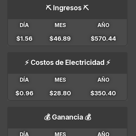
⛏️ Ingresos ⛏️
DÍA
MES
AÑO
$1.56
$46.89
$570.44
⚡ Costos de Electricidad ⚡
DÍA
MES
AÑO
$0.96
$28.80
$350.40
💰 Ganancia 💰
DÍA
MES
AÑO