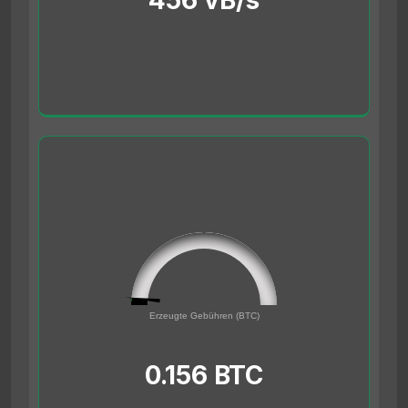
456 vB/s
0.156
0
Erzeugte Gebühren (BTC)
5
0.156 BTC