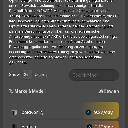
Optimierungen und speicherarchitekturen mit geringer Latenz,
um die Beweisberechnungen zu beschleunigen. Um die
Rentabilität des zkSNARK-Minings zu schätzen, bietet unser
**Krypto-Miner-Rentabilitätsrechner** Echtzeiteinblicke, die auf
Ihre Hardware und Ihren Stromverbrauch zugeschnitten sind.
Optimierte Mining-Rigs verwenden Pipeline-Verarbeitung und
parallele Berechnungstechniken, um die rechnerischen
Anforderungen von zkSNARK effektiv zu bewältigen. Zukünftige
Fortschritte konzentrieren sich darauf, den Overhead von
Beweisaggregation und -verifizierung zu verringern, um
nachhaltiges und effizientes Mining zu gewährleisten, während
datenschutzorientierte Kryptowährungen an Bedeutung
gewinnen.
Show
entries
🏷️ Marke & Modell
💰 Gewinn
IceRiver 2,
9.27/day
Iceriver
3.19/day