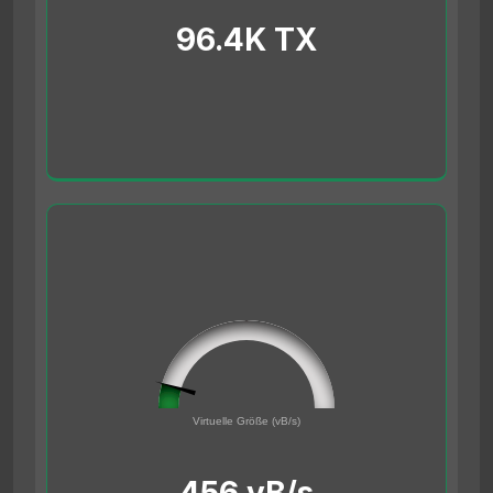
96.4K TX
45561691
0
Virtuelle Größe (vB/s)
500000000