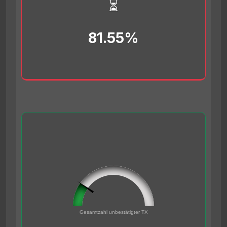
⏳
81.55%
96432
0
Gesamtzahl unbestätigter TX
500000