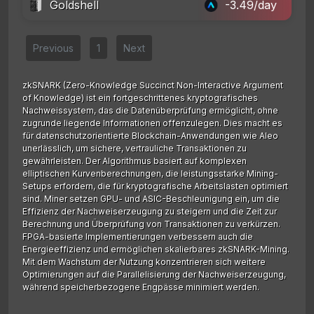
Goldshell
-3.49/day
Previous
1
Next
zkSNARK (Zero-Knowledge Succinct Non-Interactive Argument
of Knowledge) ist ein fortgeschrittenes kryptografisches
Nachweissystem, das die Datenüberprüfung ermöglicht, ohne
zugrunde liegende Informationen offenzulegen. Dies macht es
für datenschutzorientierte Blockchain-Anwendungen wie Aleo
unerlässlich, um sichere, vertrauliche Transaktionen zu
gewährleisten. Der Algorithmus basiert auf komplexen
elliptischen Kurvenberechnungen, die leistungsstarke Mining-
Setups erfordern, die für kryptografische Arbeitslasten optimiert
sind. Miner setzen GPU- und ASIC-Beschleunigung ein, um die
Effizienz der Nachweiserzeugung zu steigern und die Zeit zur
Berechnung und Überprüfung von Transaktionen zu verkürzen.
FPGA-basierte Implementierungen verbessern auch die
Energieeffizienz und ermöglichen skalierbares zkSNARK-Mining.
Mit dem Wachstum der Nutzung konzentrieren sich weitere
Optimierungen auf die Parallelisierung der Nachweiserzeugung,
während speicherbezogene Engpässe minimiert werden.