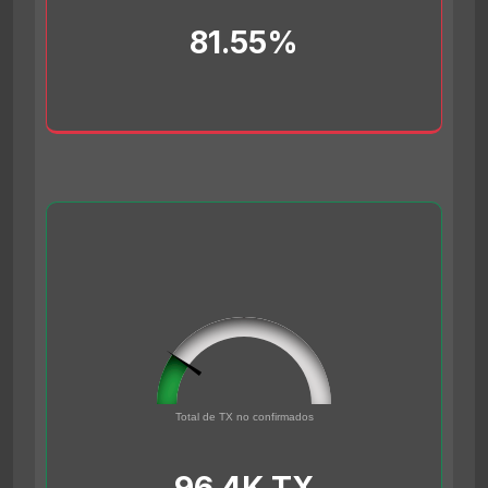
81.55%
96432
0
Total de TX no confirmados
500000