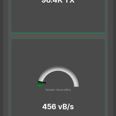
96.4K TX
45561691
0
Tamaño Virtual (vB/s)
500000000
456 vB/s