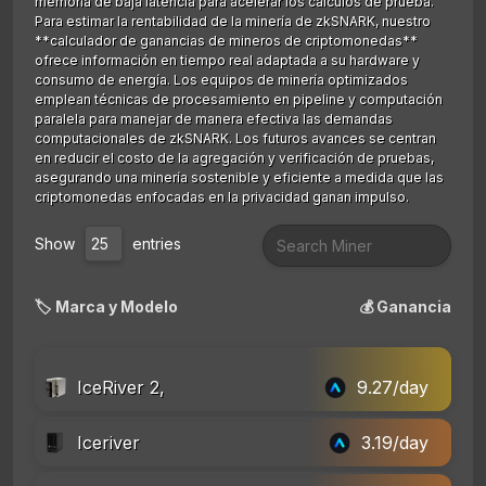
memoria de baja latencia para acelerar los cálculos de prueba.
Para estimar la rentabilidad de la minería de zkSNARK, nuestro
**calculador de ganancias de mineros de criptomonedas**
ofrece información en tiempo real adaptada a su hardware y
consumo de energía. Los equipos de minería optimizados
emplean técnicas de procesamiento en pipeline y computación
paralela para manejar de manera efectiva las demandas
computacionales de zkSNARK. Los futuros avances se centran
en reducir el costo de la agregación y verificación de pruebas,
asegurando una minería sostenible y eficiente a medida que las
criptomonedas enfocadas en la privacidad ganan impulso.
Show
entries
🏷️ Marca y Modelo
💰 Ganancia
IceRiver 2,
9.27/day
Iceriver
3.19/day