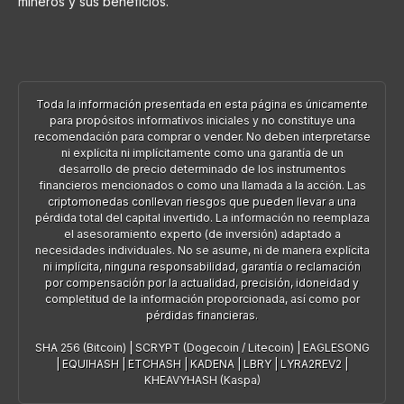
mineros y sus beneficios.
Toda la información presentada en esta página es únicamente
para propósitos informativos iniciales y no constituye una
recomendación para comprar o vender. No deben interpretarse
ni explícita ni implícitamente como una garantía de un
desarrollo de precio determinado de los instrumentos
financieros mencionados o como una llamada a la acción. Las
criptomonedas conllevan riesgos que pueden llevar a una
pérdida total del capital invertido. La información no reemplaza
el asesoramiento experto (de inversión) adaptado a
necesidades individuales. No se asume, ni de manera explícita
ni implícita, ninguna responsabilidad, garantía o reclamación
por compensación por la actualidad, precisión, idoneidad y
completitud de la información proporcionada, así como por
pérdidas financieras.
SHA 256 (Bitcoin)
|
SCRYPT (Dogecoin / Litecoin)
|
EAGLESONG
|
EQUIHASH
|
ETCHASH
|
KADENA
|
LBRY
|
LYRA2REV2
|
KHEAVYHASH (Kaspa)