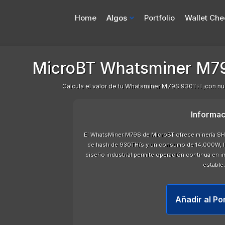
Home
Algos
Portfolio
Wallet Che
MicroBT Whatsminer M79
Calcula el valor de tu Whatsminer M79S 930TH ¡con nue
Informac
El WhatsMiner M79S de MicroBT ofrece minería SH
de hash de 930TH/s y un consumo de 14,000W, lo
diseño industrial permite operación continua en 
estable.
Añadir al Po