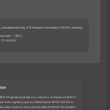
as), actualmente hay 372 bloques restantes ( 81.55% hecho).
stimado: -1.80%
 10 minutos
ión
4.69 ganancia al día. Los cálculos se basan en $41.57
idad. Esto significa que los Whatsminer M79S 930TH es
ucirías el precio de la electricidad de $806.40 tendrás