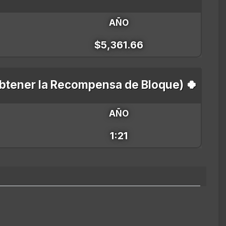
AÑO
$5,361.66
obtener la Recompensa de Bloque) 🍀
AÑO
1:21