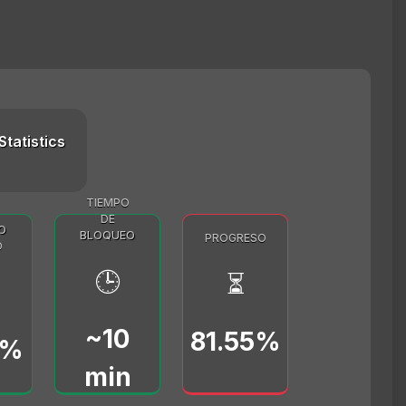
Statistics
TIEMPO
DE
O
BLOQUEO
PROGRESO
O
🕒
⏳
~10
81.55%
0%
min