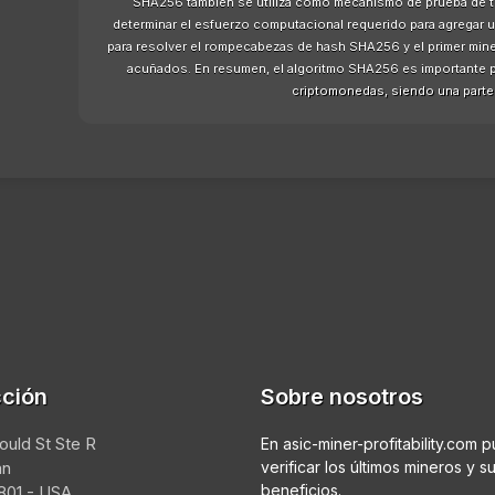
SHA256 también se utiliza como mecanismo de prueba de trab
determinar el esfuerzo computacional requerido para agregar 
para resolver el rompecabezas de hash SHA256 y el primer min
acuñados. En resumen, el algoritmo SHA256 es importante po
criptomonedas, siendo una parte c
cción
Sobre nosotros
ould St Ste R
En asic-miner-profitability.com 
an
verificar los últimos mineros y s
beneficios.
01 - USA