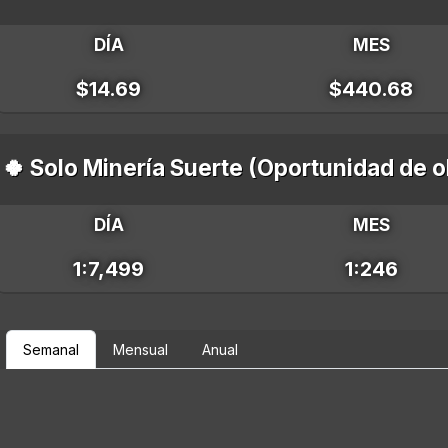
DÍA
MES
$14.69
$440.68
🍀 Solo Minería Suerte (Oportunidad de 
DÍA
MES
1:7,499
1:246
Semanal
Mensual
Anual