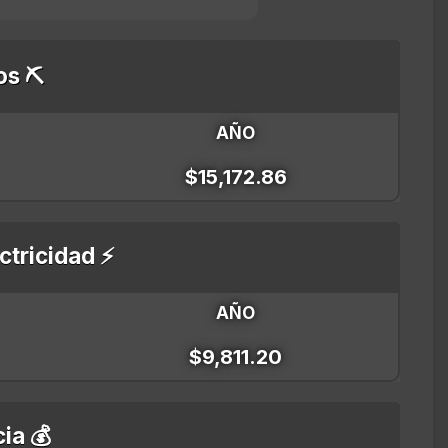
os ⛏️
AÑO
$15,172.86
ctricidad ⚡
AÑO
$9,811.20
ia 💰