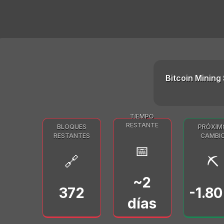
Bitcoin Mining 
TIEMPO
RESTANTE
BLOQUES
PRÓXIM
RESTANTES
CAMBI
📅
🔗
⛏️
~2
372
-1.8
días