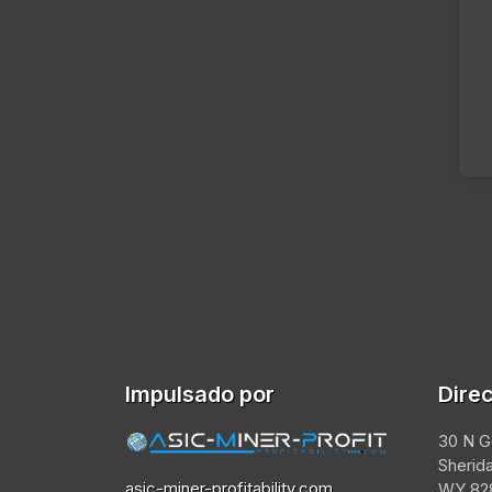
Impulsado por
Dire
30 N G
Sherid
asic-miner-profitability.com
WY 828