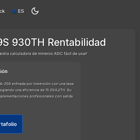
ck
ES
S 930TH Rentabilidad
stra calculadora de mineros ASIC fácil de usar!
ión
A-256 enfriada por inmersión con una tasa
grando una eficiencia de 15.054J/TH. Su
implementaciones profesionales con salida
rtafolio