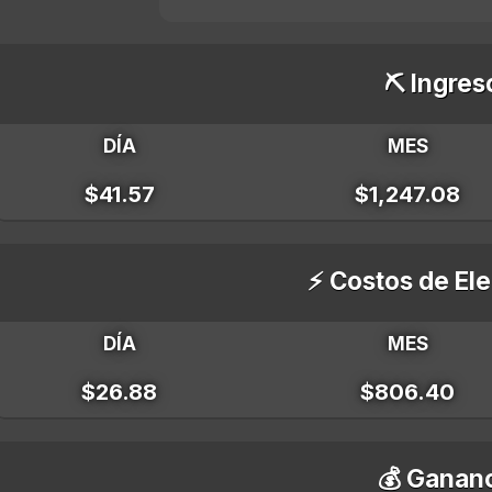
⛏️ Ingres
DÍA
MES
$41.57
$1,247.08
⚡ Costos de Ele
DÍA
MES
$26.88
$806.40
💰 Gananc