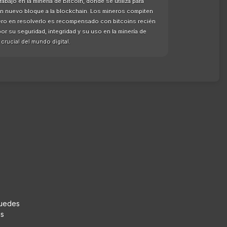
ajo en la minería de Bitcoin, donde se utiliza para
un nuevo bloque a la blockchain. Los mineros compiten
ero en resolverlo es recompensado con bitcoins recién
r su seguridad, integridad y su uso en la minería de
rucial del mundo digital.
puedes
us