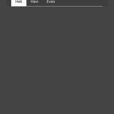
Heti
Havi
Éves