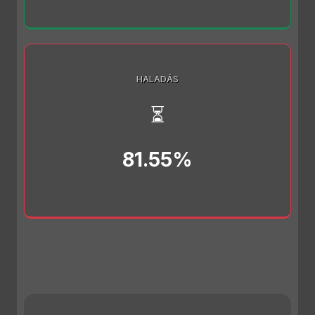
HALADÁS
⏳
81.55%