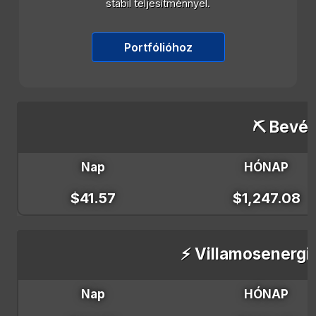
stabil teljesítménnyel.
Portfólióhoz
⛏️ Bevét
Nap
HÓNAP
$41.57
$1,247.08
⚡ Villamosenergi
Nap
HÓNAP