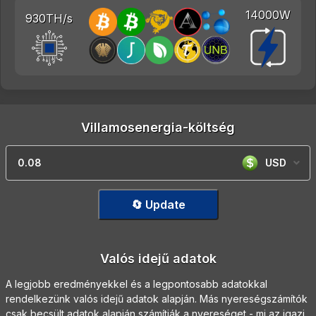
14000W
930TH/s
Villamosenergia-költség
USD
🔄 Update
Valós idejű adatok
A legjobb eredményekkel és a legpontosabb adatokkal
rendelkezünk valós idejű adatok alapján. Más nyereségszámítók
csak becsült adatok alapján számítják a nyereséget - mi az igazi