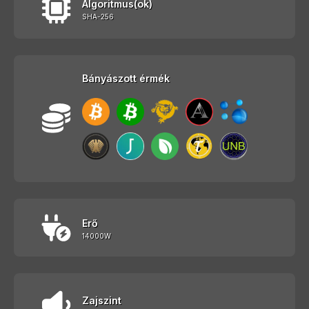
Algoritmus(ok)
SHA-256
Bányászott érmék
Erő
14000W
Zajszint