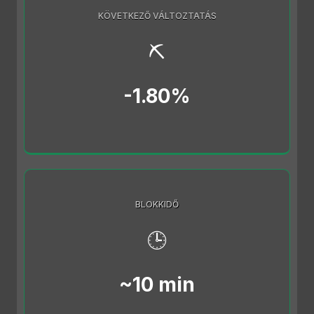
KÖVETKEZŐ VÁLTOZTATÁS
⛏️
-1.80%
BLOKKIDŐ
🕒
~10 min