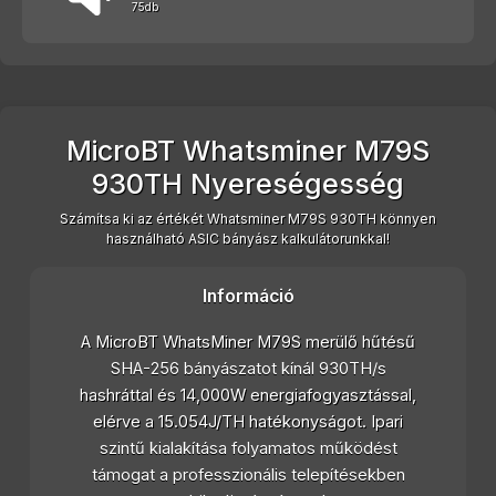
75db
MicroBT Whatsminer M79S
930TH Nyereségesség
Számítsa ki az értékét Whatsminer M79S 930TH könnyen
használható ASIC bányász kalkulátorunkkal!
Információ
A MicroBT WhatsMiner M79S merülő hűtésű
SHA-256 bányászatot kínál 930TH/s
hashráttal és 14,000W energiafogyasztással,
elérve a 15.054J/TH hatékonyságot. Ipari
szintű kialakítása folyamatos működést
támogat a professzionális telepítésekben