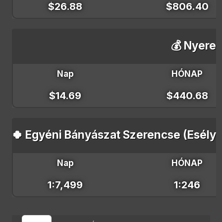
$26.88
$806.40
💰 Nyeres
Nap
HÓNAP
$14.69
$440.68
🍀 Egyéni Bányászat Szerencse (Esély 
Nap
HÓNAP
1:7,499
1:246