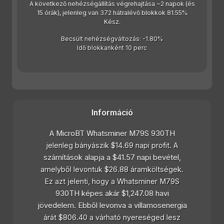
A következő nehézségállítás végrehajtása ~2 napok (és
15 órák), jelenleg van 372 hátralévő blokkok 81.55%
Kész.
Becsült nehézségváltozás: -1.80%
Idő blokkanként 10 perc
Információ
A MicroBT Whatsminer M79S 930TH
jelenleg bányászik $14.69 napi profit. A
számítások alapja a $41.57 napi bevétel,
amelyből levontuk $26.88 áramköltségek.
Ez azt jelenti, hogy a Whatsminer M79S
930TH képes akár $1,247.08 havi
jövedelem. Ebből levonva a villamosenergia
árát $806.40 a várható nyereséged lesz